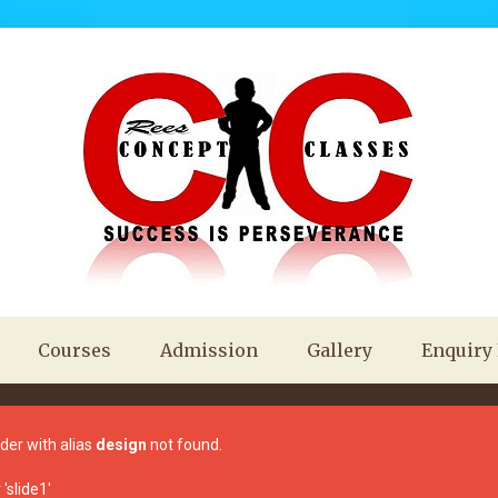
Courses
Admission
Gallery
Enquiry
ider with alias
design
not found.
'slide1'